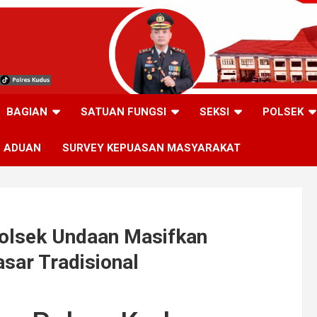
BAGIAN
SATUAN FUNGSI
SEKSI
POLSEK
ADUAN
SURVEY KEPUASAN MASYARAKAT
olsek Undaan Masifkan
sar Tradisional