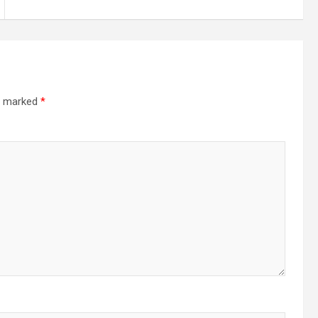
re marked
*