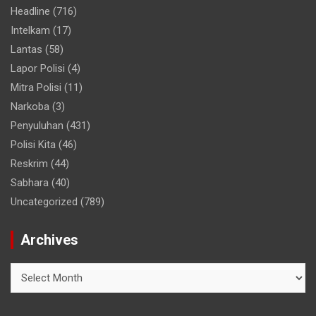
Headline
(716)
Intelkam
(17)
Lantas
(58)
Lapor Polisi
(4)
Mitra Polisi
(11)
Narkoba
(3)
Penyuluhan
(431)
Polisi Kita
(46)
Reskrim
(44)
Sabhara
(40)
Uncategorized
(789)
Archives
A
r
c
h