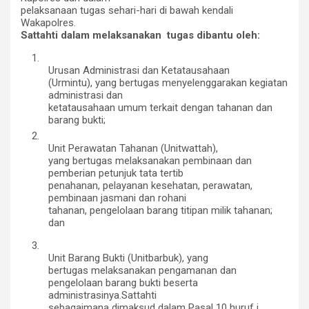
pelaksanaan tugas sehari-hari di bawah kendali
Wakapolres.
Sattahti dalam melaksanakan tugas dibantu oleh:
1.
Urusan Administrasi dan Ketatausahaan
(Urmintu), yang bertugas menyelenggarakan kegiatan
administrasi dan
ketatausahaan umum terkait dengan tahanan dan
barang bukti;
2.
Unit Perawatan Tahanan (Unitwattah),
yang bertugas melaksanakan pembinaan dan
pemberian petunjuk tata tertib
penahanan, pelayanan kesehatan, perawatan,
pembinaan jasmani dan rohani
tahanan, pengelolaan barang titipan milik tahanan;
dan
3.
Unit Barang Bukti (Unitbarbuk), yang
bertugas melaksanakan pengamanan dan
pengelolaan barang bukti beserta
administrasinya.
Sattahti
sebagaimana dimaksud dalam Pasal 10 huruf j