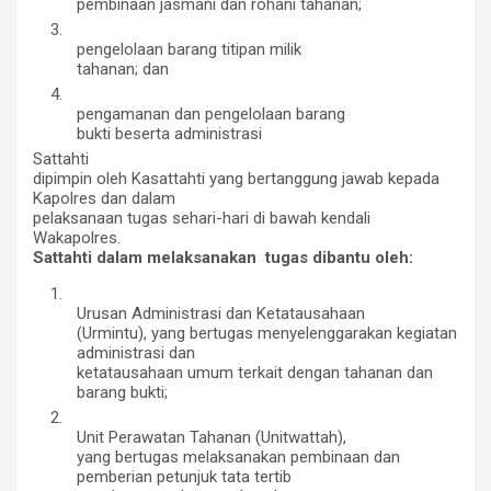
pembinaan jasmani dan rohani tahanan;
3.
pengelolaan barang titipan milik
tahanan; dan
4.
pengamanan dan pengelolaan barang
bukti beserta administrasi
Sattahti
dipimpin oleh Kasattahti yang bertanggung jawab kepada
Kapolres dan dalam
pelaksanaan tugas sehari-hari di bawah kendali
Wakapolres.
Sattahti dalam melaksanakan tugas dibantu oleh:
1.
Urusan Administrasi dan Ketatausahaan
(Urmintu), yang bertugas menyelenggarakan kegiatan
administrasi dan
ketatausahaan umum terkait dengan tahanan dan
barang bukti;
2.
Unit Perawatan Tahanan (Unitwattah),
yang bertugas melaksanakan pembinaan dan
pemberian petunjuk tata tertib