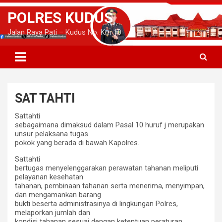
S
POLRES KUDUS
k
i
Jalan Raya Pati – Kudus No. Km 10
p
t
o
c
o
n
SAT TAHTI
t
e
Sattahti
n
sebagaimana dimaksud dalam Pasal 10 huruf j merupakan
t
unsur pelaksana tugas
pokok yang berada di bawah Kapolres.
Sattahti
bertugas menyelenggarakan perawatan tahanan meliputi
pelayanan kesehatan
tahanan, pembinaan tahanan serta menerima, menyimpan,
dan mengamankan barang
bukti beserta administrasinya di lingkungan Polres,
melaporkan jumlah dan
kondisi tahanan sesuai dengan ketentuan peraturan