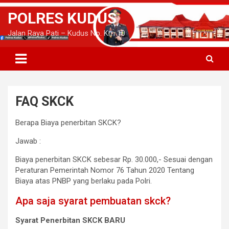
S
POLRES KUDUS
k
i
Jalan Raya Pati – Kudus No. Km 10
p
t
o
c
o
n
FAQ SKCK
t
e
Berapa Biaya penerbitan SKCK?
n
t
Jawab :
Biaya penerbitan SKCK sebesar Rp. 30.000,- Sesuai dengan
Peraturan Pemerintah Nomor 76 Tahun 2020 Tentang
Biaya atas PNBP yang berlaku pada Polri.
Apa saja syarat pembuatan skck?
Syarat Penerbitan SKCK BARU