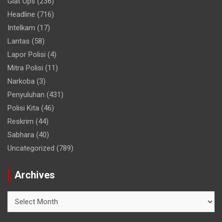
Giat Ops
(236)
Headline
(716)
Intelkam
(17)
Lantas
(58)
Lapor Polisi
(4)
Mitra Polisi
(11)
Narkoba
(3)
Penyuluhan
(431)
Polisi Kita
(46)
Reskrim
(44)
Sabhara
(40)
Uncategorized
(789)
Archives
A
r
c