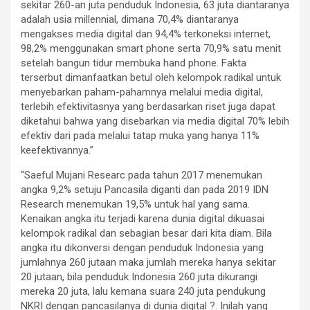
sekitar 260-an juta penduduk Indonesia, 63 juta diantaranya
adalah usia millennial, dimana 70,4% diantaranya
mengakses media digital dan 94,4% terkoneksi internet,
98,2% menggunakan smart phone serta 70,9% satu menit
setelah bangun tidur membuka hand phone. Fakta
terserbut dimanfaatkan betul oleh kelompok radikal untuk
menyebarkan paham-pahamnya melalui media digital,
terlebih efektivitasnya yang berdasarkan riset juga dapat
diketahui bahwa yang disebarkan via media digital 70% lebih
efektiv dari pada melalui tatap muka yang hanya 11%
keefektivannya.”
“Saeful Mujani Researc pada tahun 2017 menemukan
angka 9,2% setuju Pancasila diganti dan pada 2019 IDN
Research menemukan 19,5% untuk hal yang sama.
Kenaikan angka itu terjadi karena dunia digital dikuasai
kelompok radikal dan sebagian besar dari kita diam. Bila
angka itu dikonversi dengan penduduk Indonesia yang
jumlahnya 260 jutaan maka jumlah mereka hanya sekitar
20 jutaan, bila penduduk Indonesia 260 juta dikurangi
mereka 20 juta, lalu kemana suara 240 juta pendukung
NKRI dengan pancasilanya di dunia digital ?. Inilah yang