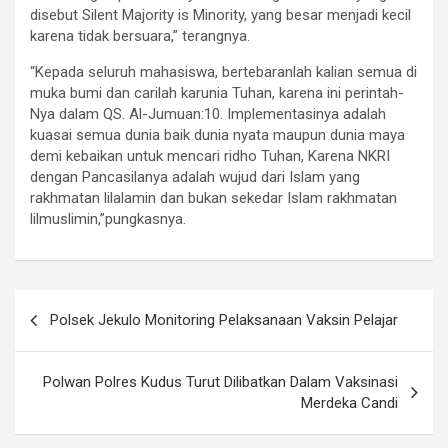
disebut Silent Majority is Minority, yang besar menjadi kecil
karena tidak bersuara,” terangnya.
“Kepada seluruh mahasiswa, bertebaranlah kalian semua di
muka bumi dan carilah karunia Tuhan, karena ini perintah-
Nya dalam QS. Al-Jumuan:10. Implementasinya adalah
kuasai semua dunia baik dunia nyata maupun dunia maya
demi kebaikan untuk mencari ridho Tuhan, Karena NKRI
dengan Pancasilanya adalah wujud dari Islam yang
rakhmatan lilalamin dan bukan sekedar Islam rakhmatan
lilmuslimin,”pungkasnya.
P
Polsek Jekulo Monitoring Pelaksanaan Vaksin Pelajar
o
s
Polwan Polres Kudus Turut Dilibatkan Dalam Vaksinasi
t
Merdeka Candi
n