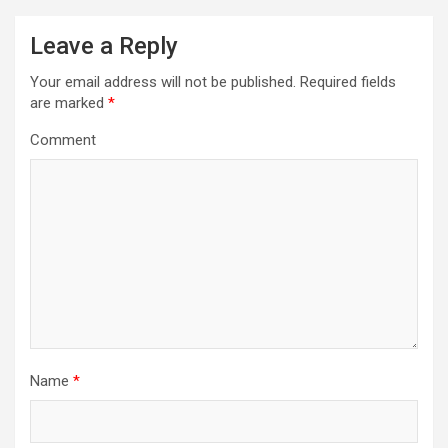
a
Leave a Reply
v
i
Your email address will not be published.
Required fields
are marked
*
g
a
Comment
t
i
o
n
Name
*