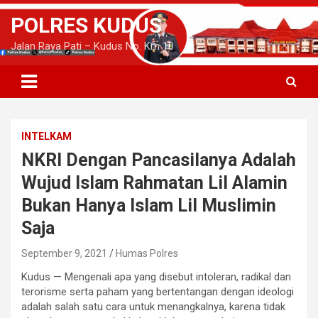
S
POLRES KUDUS
k
i
Jalan Raya Pati – Kudus No. Km 10
p
t
o
c
o
n
INTELKAM
t
e
NKRI Dengan Pancasilanya Adalah
n
Wujud Islam Rahmatan Lil Alamin
t
Bukan Hanya Islam Lil Muslimin
Saja
September 9, 2021
Humas Polres
Kudus — Mengenali apa yang disebut intoleran, radikal dan
terorisme serta paham yang bertentangan dengan ideologi
adalah salah satu cara untuk menangkalnya, karena tidak