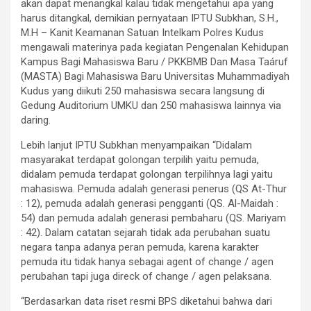
akan dapat menangkal kalau tidak mengetahui apa yang
harus ditangkal, demikian pernyataan IPTU Subkhan, S.H.,
M.H – Kanit Keamanan Satuan Intelkam Polres Kudus
mengawali materinya pada kegiatan Pengenalan Kehidupan
Kampus Bagi Mahasiswa Baru / PKKBMB Dan Masa Taáruf
(MASTA) Bagi Mahasiswa Baru Universitas Muhammadiyah
Kudus yang diikuti 250 mahasiswa secara langsung di
Gedung Auditorium UMKU dan 250 mahasiswa lainnya via
daring.
Lebih lanjut IPTU Subkhan menyampaikan “Didalam
masyarakat terdapat golongan terpilih yaitu pemuda,
didalam pemuda terdapat golongan terpilihnya lagi yaitu
mahasiswa. Pemuda adalah generasi penerus (QS At-Thur
: 12), pemuda adalah generasi pengganti (QS. Al-Maidah :
54) dan pemuda adalah generasi pembaharu (QS. Mariyam
: 42). Dalam catatan sejarah tidak ada perubahan suatu
negara tanpa adanya peran pemuda, karena karakter
pemuda itu tidak hanya sebagai agent of change / agen
perubahan tapi juga direck of change / agen pelaksana.
“Berdasarkan data riset resmi BPS diketahui bahwa dari